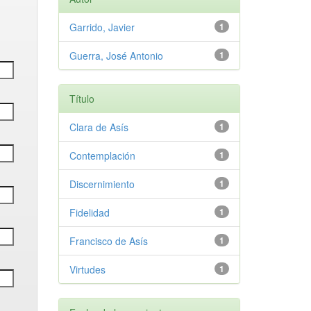
Garrido, Javier
1
Guerra, José Antonio
1
Título
Clara de Asís
1
Contemplación
1
Discernimiento
1
Fidelidad
1
Francisco de Asís
1
Virtudes
1