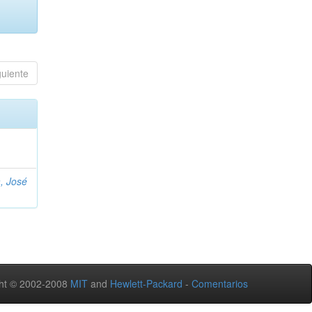
guiente
, José
ht © 2002-2008
MIT
and
Hewlett-Packard
-
Comentarios