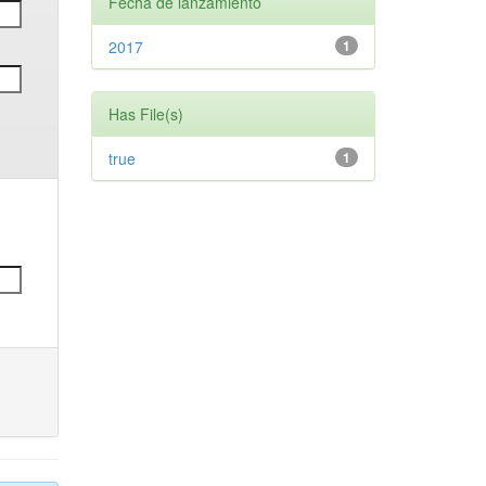
Fecha de lanzamiento
2017
1
Has File(s)
true
1