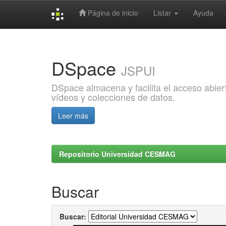
Página de inicio
Listar
Ayuda
Skip
navigation
DSpace
JSPUI
DSpace almacena y facilita el acceso abiert
vídeos y colecciones de datos.
Leer más
Repositorio Universidad CESMAG
Buscar
Buscar: