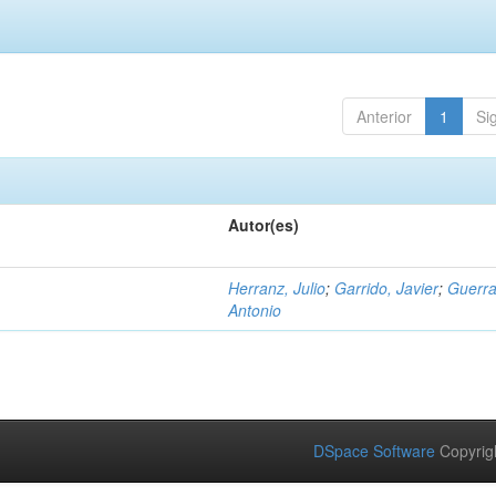
Anterior
1
Si
Autor(es)
Herranz, Julio
;
Garrido, Javier
;
Guerra
Antonio
DSpace Software
Copyrig