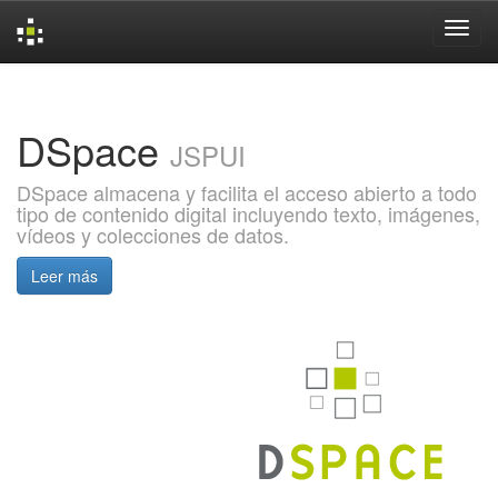
Skip
navigation
DSpace
JSPUI
DSpace almacena y facilita el acceso abierto a todo
tipo de contenido digital incluyendo texto, imágenes,
vídeos y colecciones de datos.
Leer más