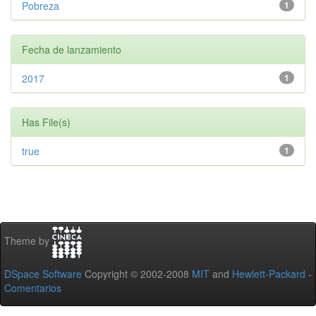
Pobreza
1
Fecha de lanzamiento
2017
1
Has File(s)
true
1
Theme by
DSpace Software
Copyright © 2002-2008
MIT
and
Hewlett-Packard
-
Comentarios