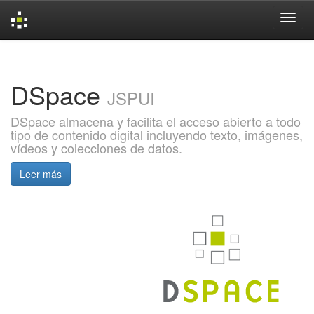
Skip
navigation
DSpace
JSPUI
DSpace almacena y facilita el acceso abierto a todo
tipo de contenido digital incluyendo texto, imágenes,
vídeos y colecciones de datos.
Leer más