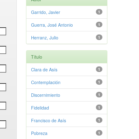
Garrido, Javier
1
Guerra, José Antonio
1
Herranz, Julio
1
Título
Clara de Asís
1
Contemplación
1
Discernimiento
1
Fidelidad
1
Francisco de Asís
1
Pobreza
1