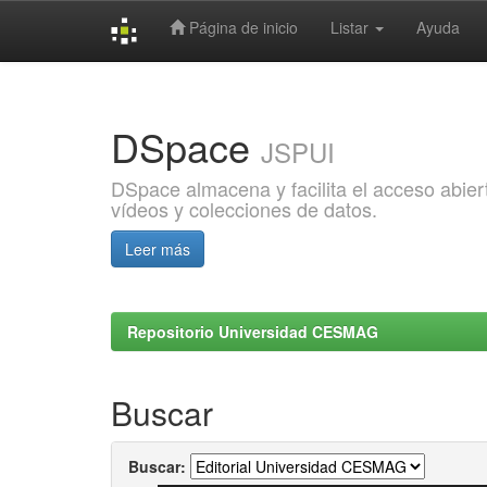
Página de inicio
Listar
Ayuda
Skip
navigation
DSpace
JSPUI
DSpace almacena y facilita el acceso abiert
vídeos y colecciones de datos.
Leer más
Repositorio Universidad CESMAG
Buscar
Buscar: