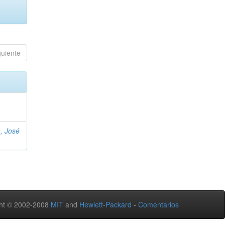
guiente
, José
ht © 2002-2008
MIT
and
Hewlett-Packard
-
Comentarios