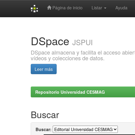
Página de inicio
Listar
Ayuda
Skip
navigation
DSpace
JSPUI
DSpace almacena y facilita el acceso abiert
vídeos y colecciones de datos.
Leer más
Repositorio Universidad CESMAG
Buscar
Buscar: