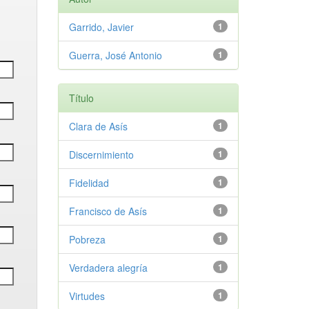
Garrido, Javier
1
Guerra, José Antonio
1
Título
Clara de Asís
1
Discernimiento
1
Fidelidad
1
Francisco de Asís
1
Pobreza
1
Verdadera alegría
1
Virtudes
1