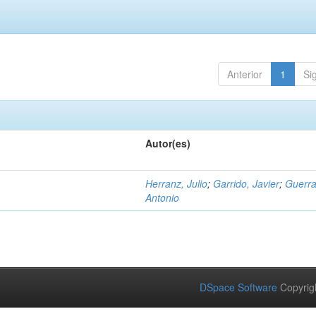
Anterior
1
Si
Autor(es)
Herranz, Julio
;
Garrido, Javier
;
Guerra
Antonio
DSpace Software
Copyrig