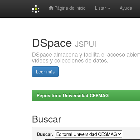
Página de inicio
Listar
Ayuda
Skip
navigation
DSpace
JSPUI
DSpace almacena y facilita el acceso abiert
vídeos y colecciones de datos.
Leer más
Repositorio Universidad CESMAG
Buscar
Buscar: