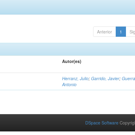
Anterior
1
Si
Autor(es)
Herranz, Julio
;
Garrido, Javier
;
Guerra
Antonio
DSpace Software
Copyrig