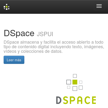
Skip
navigation
DSpace
JSPUI
DSpace almacena y facilita el acceso abierto a todo
tipo de contenido digital incluyendo texto, imágenes,
vídeos y colecciones de datos.
Leer más