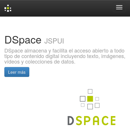
Skip
navigation
DSpace
JSPUI
DSpace almacena y facilita el acceso abierto a todo
tipo de contenido digital incluyendo texto, imágenes,
vídeos y colecciones de datos.
Leer más