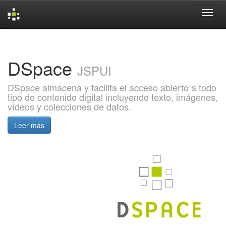
Skip
navigation
DSpace
JSPUI
DSpace almacena y facilita el acceso abierto a todo
tipo de contenido digital incluyendo texto, imágenes,
vídeos y colecciones de datos.
Leer más