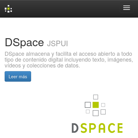
Skip
navigation
DSpace
JSPUI
DSpace almacena y facilita el acceso abierto a todo
tipo de contenido digital incluyendo texto, imágenes,
vídeos y colecciones de datos.
Leer más