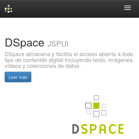
Skip
navigation
DSpace
JSPUI
DSpace almacena y facilita el acceso abierto a todo
tipo de contenido digital incluyendo texto, imágenes,
vídeos y colecciones de datos.
Leer más