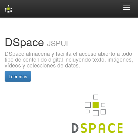
Skip
navigation
DSpace
JSPUI
DSpace almacena y facilita el acceso abierto a todo
tipo de contenido digital incluyendo texto, imágenes,
vídeos y colecciones de datos.
Leer más