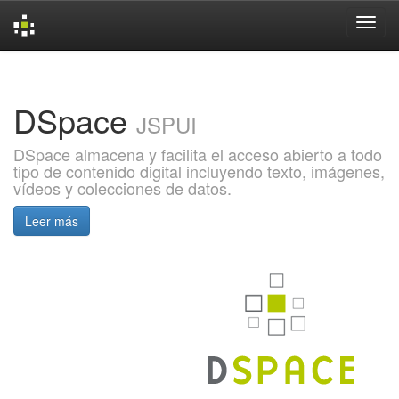
Skip
navigation
DSpace
JSPUI
DSpace almacena y facilita el acceso abierto a todo
tipo de contenido digital incluyendo texto, imágenes,
vídeos y colecciones de datos.
Leer más