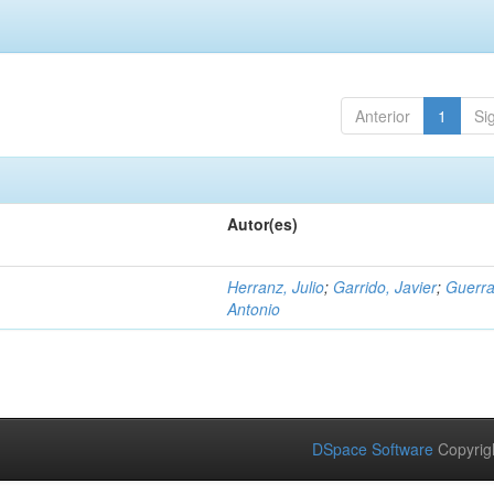
Anterior
1
Si
Autor(es)
Herranz, Julio
;
Garrido, Javier
;
Guerra
Antonio
DSpace Software
Copyrig