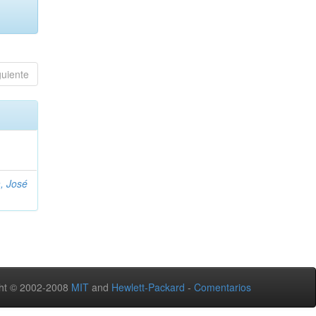
guiente
, José
ht © 2002-2008
MIT
and
Hewlett-Packard
-
Comentarios