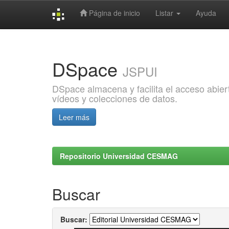
Página de inicio
Listar
Ayuda
Skip
navigation
DSpace
JSPUI
DSpace almacena y facilita el acceso abiert
vídeos y colecciones de datos.
Leer más
Repositorio Universidad CESMAG
Buscar
Buscar: