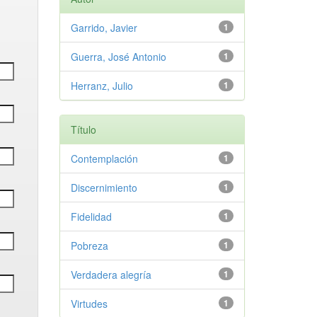
Garrido, Javier
1
Guerra, José Antonio
1
Herranz, Julio
1
Título
Contemplación
1
Discernimiento
1
Fidelidad
1
Pobreza
1
Verdadera alegría
1
Virtudes
1