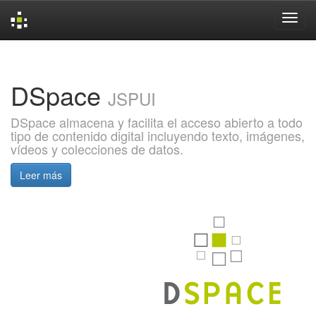
Skip
navigation
DSpace
JSPUI
DSpace almacena y facilita el acceso abierto a todo
tipo de contenido digital incluyendo texto, imágenes,
vídeos y colecciones de datos.
Leer más