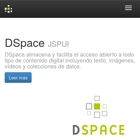
Skip
navigation
DSpace
JSPUI
DSpace almacena y facilita el acceso abierto a todo
tipo de contenido digital incluyendo texto, imágenes,
vídeos y colecciones de datos.
Leer más