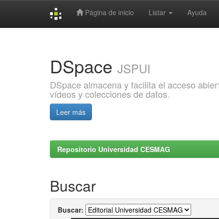
Página de inicio
Listar
Ayuda
Skip
navigation
DSpace
JSPUI
DSpace almacena y facilita el acceso abiert
vídeos y colecciones de datos.
Leer más
Repositorio Universidad CESMAG
Buscar
Buscar: