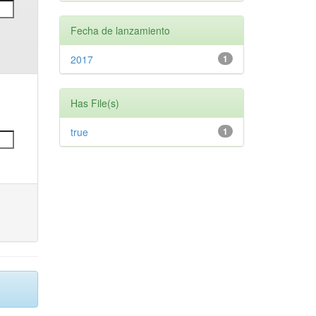
Fecha de lanzamiento
2017
1
Has File(s)
true
1