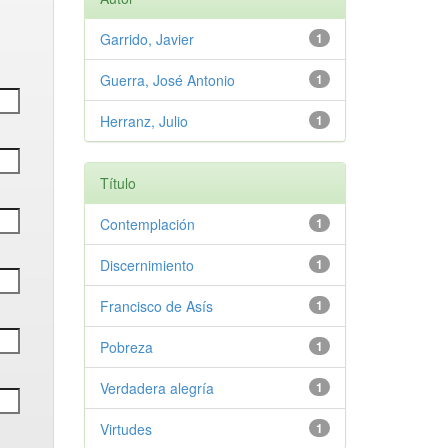
Garrido, Javier
1
Guerra, José Antonio
1
Herranz, Julio
1
Título
Contemplación
1
Discernimiento
1
Francisco de Asís
1
Pobreza
1
Verdadera alegría
1
Virtudes
1