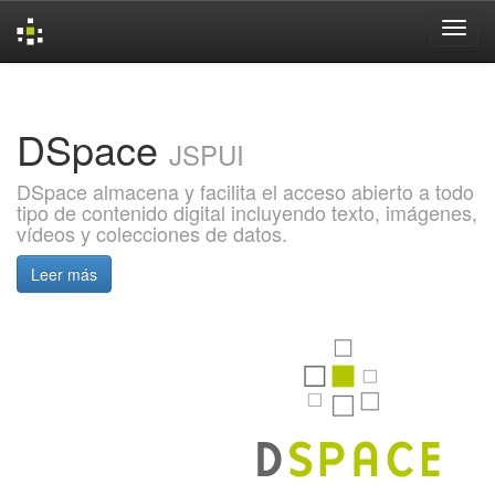
Skip
navigation
DSpace
JSPUI
DSpace almacena y facilita el acceso abierto a todo
tipo de contenido digital incluyendo texto, imágenes,
vídeos y colecciones de datos.
Leer más