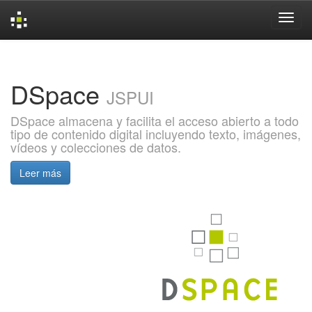
Skip
navigation
DSpace
JSPUI
DSpace almacena y facilita el acceso abierto a todo
tipo de contenido digital incluyendo texto, imágenes,
vídeos y colecciones de datos.
Leer más