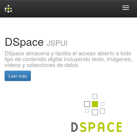
Skip
navigation
DSpace
JSPUI
DSpace almacena y facilita el acceso abierto a todo
tipo de contenido digital incluyendo texto, imágenes,
vídeos y colecciones de datos.
Leer más