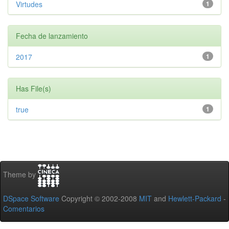
Virtudes
1
Fecha de lanzamiento
2017
1
Has File(s)
true
1
Theme by
DSpace Software
Copyright © 2002-2008
MIT
and
Hewlett-Packard
-
Comentarios