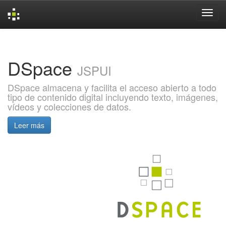
Skip
navigation
DSpace
JSPUI
DSpace almacena y facilita el acceso abierto a todo
tipo de contenido digital incluyendo texto, imágenes,
vídeos y colecciones de datos.
Leer más