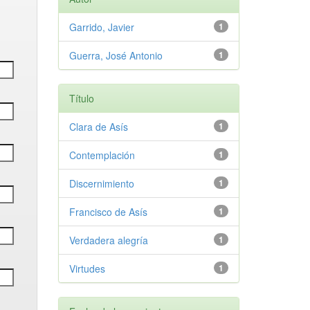
Garrido, Javier
1
Guerra, José Antonio
1
Título
Clara de Asís
1
Contemplación
1
Discernimiento
1
Francisco de Asís
1
Verdadera alegría
1
Virtudes
1