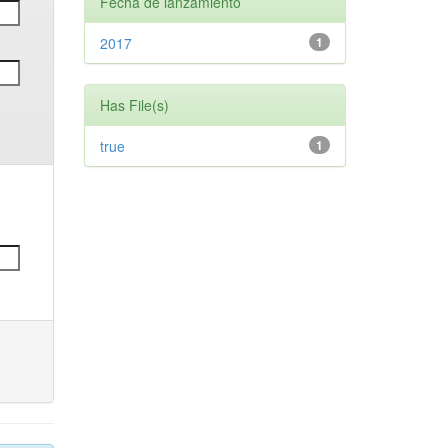
Fecha de lanzamiento
2017
1
Has File(s)
true
1