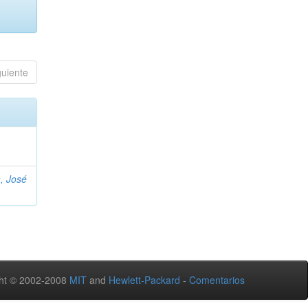
guiente
, José
ht © 2002-2008
MIT
and
Hewlett-Packard
-
Comentarios