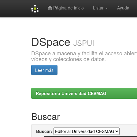
Página de inicio
Listar
Ayuda
Skip
navigation
DSpace
JSPUI
DSpace almacena y facilita el acceso abiert
vídeos y colecciones de datos.
Leer más
Repositorio Universidad CESMAG
Buscar
Buscar: