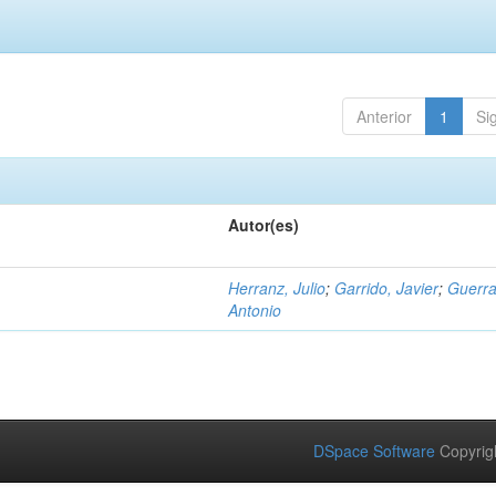
Anterior
1
Si
Autor(es)
Herranz, Julio
;
Garrido, Javier
;
Guerra
Antonio
DSpace Software
Copyrig