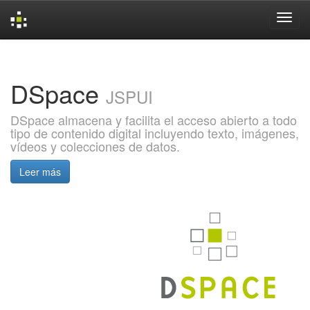
Skip
navigation
DSpace
JSPUI
DSpace almacena y facilita el acceso abierto a todo
tipo de contenido digital incluyendo texto, imágenes,
vídeos y colecciones de datos.
Leer más