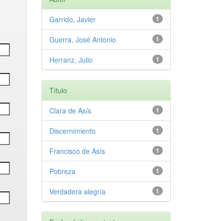
Garrido, Javier
1
Guerra, José Antonio
1
Herranz, Julio
1
Título
Clara de Asís
1
Discernimiento
1
Francisco de Asís
1
Pobreza
1
Verdadera alegría
1