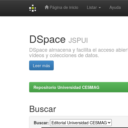
Página de inicio
Listar
Ayuda
Skip
navigation
DSpace
JSPUI
DSpace almacena y facilita el acceso abiert
vídeos y colecciones de datos.
Leer más
Repositorio Universidad CESMAG
Buscar
Buscar: