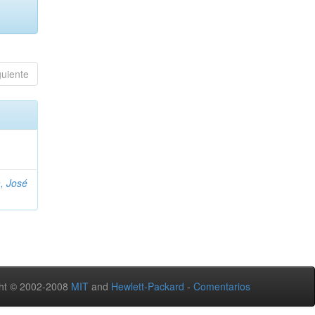
guiente
, José
ht © 2002-2008
MIT
and
Hewlett-Packard
-
Comentarios