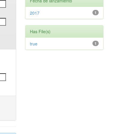
Fecha de lanzamiento
2017
1
Has File(s)
true
1