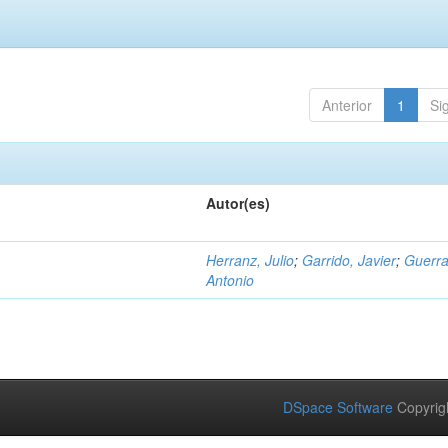
Anterior
1
Si
Autor(es)
Herranz, Julio
;
Garrido, Javier
;
Guerra
Antonio
DSpace Software
Copyrig