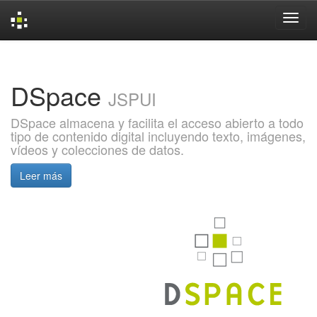
Skip
navigation
DSpace
JSPUI
DSpace almacena y facilita el acceso abierto a todo
tipo de contenido digital incluyendo texto, imágenes,
vídeos y colecciones de datos.
Leer más