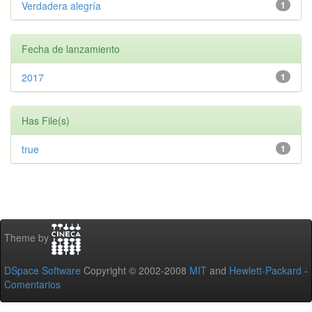
Verdadera alegría
1
Fecha de lanzamiento
2017
1
Has File(s)
true
1
Theme by
DSpace Software
Copyright © 2002-2008
MIT
and
Hewlett-Packard
-
Comentarios