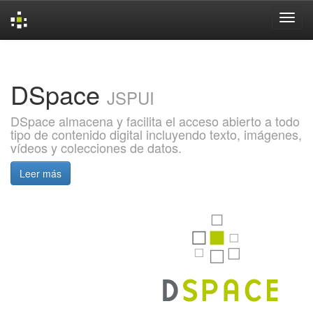
Skip
navigation
DSpace
JSPUI
DSpace almacena y facilita el acceso abierto a todo
tipo de contenido digital incluyendo texto, imágenes,
vídeos y colecciones de datos.
Leer más