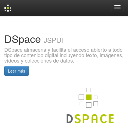
Skip
navigation
DSpace
JSPUI
DSpace almacena y facilita el acceso abierto a todo
tipo de contenido digital incluyendo texto, imágenes,
vídeos y colecciones de datos.
Leer más