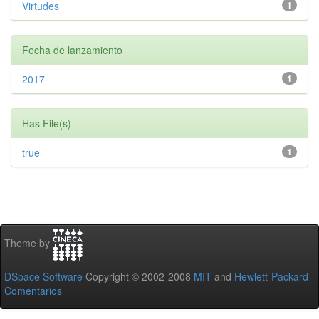
Virtudes
1
Fecha de lanzamiento
2017
1
Has File(s)
true
1
Theme by
DSpace Software
Copyright © 2002-2008
MIT
and
Hewlett-Packard
-
Comentarios