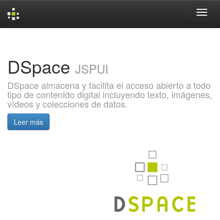
Skip
navigation
DSpace
JSPUI
DSpace almacena y facilita el acceso abierto a todo
tipo de contenido digital incluyendo texto, imágenes,
vídeos y colecciones de datos.
Leer más