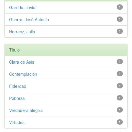
Garrido, Javier
1
Guerra, José Antonio
1
Herranz, Julio
1
Título
Clara de Asís
1
Contemplación
1
Fidelidad
1
Pobreza
1
Verdadera alegría
1
Virtudes
1