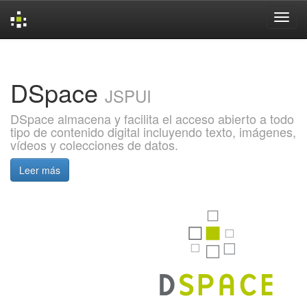
Skip
navigation
DSpace
JSPUI
DSpace almacena y facilita el acceso abierto a todo
tipo de contenido digital incluyendo texto, imágenes,
vídeos y colecciones de datos.
Leer más