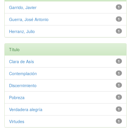
Garrido, Javier
1
Guerra, José Antonio
1
Herranz, Julio
1
Título
Clara de Asís
1
Contemplación
1
Discernimiento
1
Pobreza
1
Verdadera alegría
1
Virtudes
1