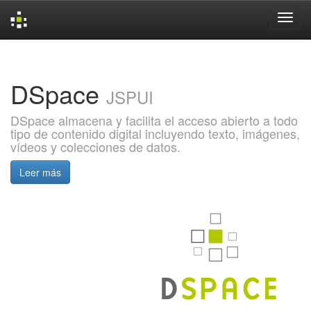
Skip
navigation
DSpace
JSPUI
DSpace almacena y facilita el acceso abierto a todo
tipo de contenido digital incluyendo texto, imágenes,
vídeos y colecciones de datos.
Leer más