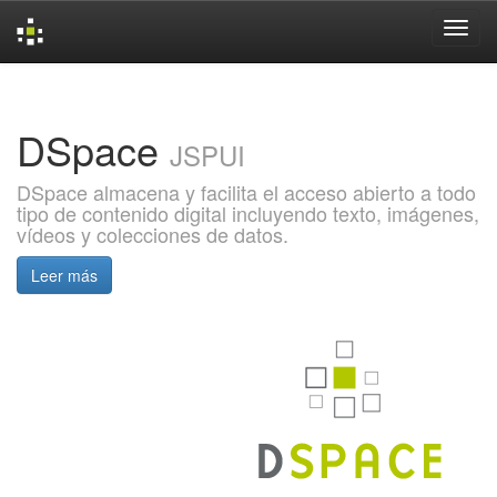
Skip
navigation
DSpace
JSPUI
DSpace almacena y facilita el acceso abierto a todo
tipo de contenido digital incluyendo texto, imágenes,
vídeos y colecciones de datos.
Leer más