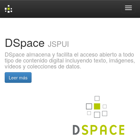
Skip
navigation
DSpace
JSPUI
DSpace almacena y facilita el acceso abierto a todo
tipo de contenido digital incluyendo texto, imágenes,
vídeos y colecciones de datos.
Leer más