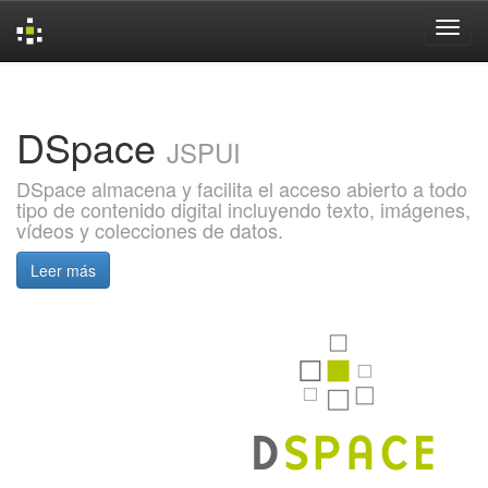
Skip
navigation
DSpace
JSPUI
DSpace almacena y facilita el acceso abierto a todo
tipo de contenido digital incluyendo texto, imágenes,
vídeos y colecciones de datos.
Leer más