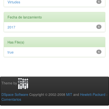
Virtudes
1
Fecha de lanzamiento
2017
1
Has File(s)
true
1
Theme by
DSpace Software
Copyright © 2002-2008
MIT
and
Hewlett-Packard
-
Comentarios