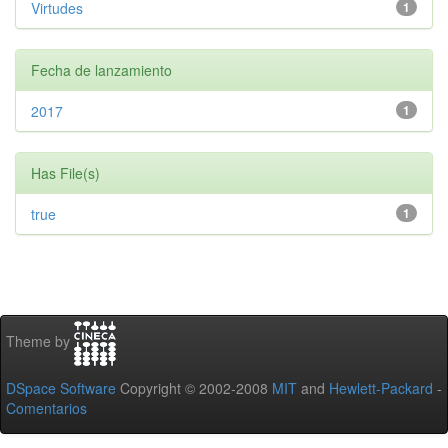
Virtudes
1
Fecha de lanzamiento
2017
1
Has File(s)
true
1
Theme by
DSpace Software
Copyright © 2002-2008
MIT
and
Hewlett-Packard
-
Comentarios