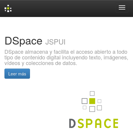
Skip
navigation
DSpace
JSPUI
DSpace almacena y facilita el acceso abierto a todo
tipo de contenido digital incluyendo texto, imágenes,
vídeos y colecciones de datos.
Leer más