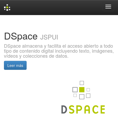
Skip
navigation
DSpace
JSPUI
DSpace almacena y facilita el acceso abierto a todo
tipo de contenido digital incluyendo texto, imágenes,
vídeos y colecciones de datos.
Leer más