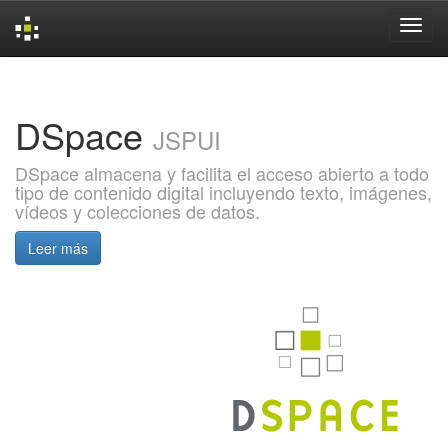
Skip
navigation
DSpace
JSPUI
DSpace almacena y facilita el acceso abierto a todo
tipo de contenido digital incluyendo texto, imágenes,
vídeos y colecciones de datos.
Leer más