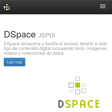
Skip
navigation
DSpace
JSPUI
DSpace almacena y facilita el acceso abierto a todo
tipo de contenido digital incluyendo texto, imágenes,
vídeos y colecciones de datos.
Leer más