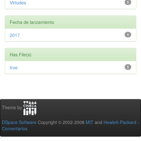
Virtudes
1
Fecha de lanzamiento
2017
1
Has File(s)
true
1
Theme by
DSpace Software
Copyright © 2002-2008
MIT
and
Hewlett-Packard
-
Comentarios