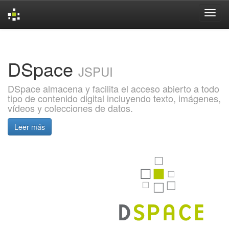
Skip
navigation
DSpace
JSPUI
DSpace almacena y facilita el acceso abierto a todo
tipo de contenido digital incluyendo texto, imágenes,
vídeos y colecciones de datos.
Leer más