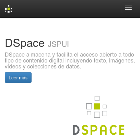
Skip
navigation
DSpace
JSPUI
DSpace almacena y facilita el acceso abierto a todo
tipo de contenido digital incluyendo texto, imágenes,
vídeos y colecciones de datos.
Leer más