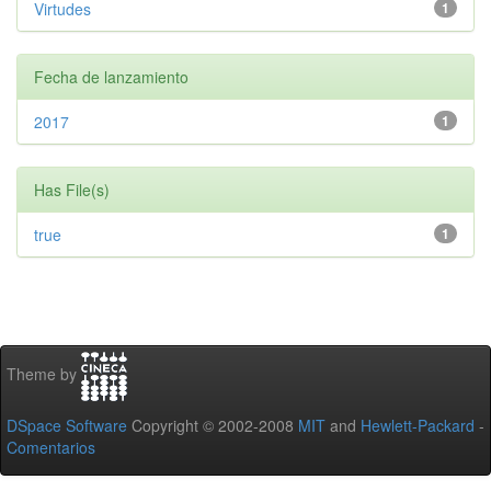
Virtudes
1
Fecha de lanzamiento
2017
1
Has File(s)
true
1
Theme by
DSpace Software
Copyright © 2002-2008
MIT
and
Hewlett-Packard
-
Comentarios