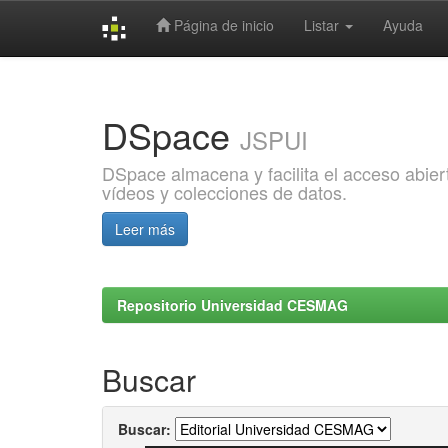
Página de inicio
Listar
Ayuda
Skip
navigation
DSpace
JSPUI
DSpace almacena y facilita el acceso abiert
vídeos y colecciones de datos.
Leer más
Repositorio Universidad CESMAG
Buscar
Buscar: