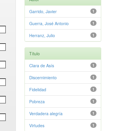
Garrido, Javier
1
Guerra, José Antonio
1
Herranz, Julio
1
Título
Clara de Asís
1
Discernimiento
1
Fidelidad
1
Pobreza
1
Verdadera alegría
1
Virtudes
1