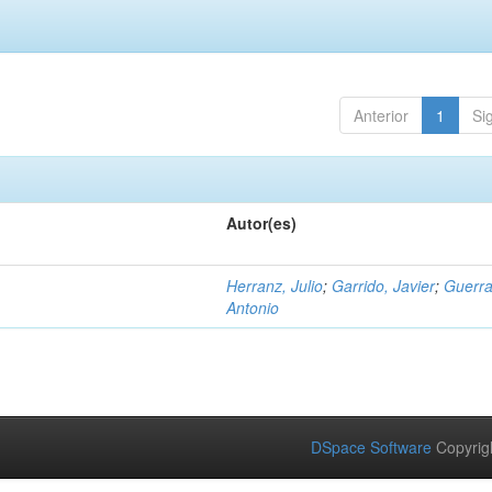
Anterior
1
Si
Autor(es)
Herranz, Julio
;
Garrido, Javier
;
Guerra
Antonio
DSpace Software
Copyrig