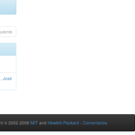
guiente
, José
ht © 2002-2008
MIT
and
Hewlett-Packard
-
Comentarios