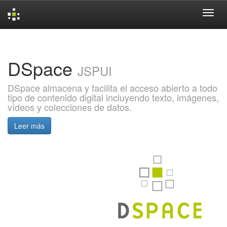
Skip
navigation
DSpace
JSPUI
DSpace almacena y facilita el acceso abierto a todo
tipo de contenido digital incluyendo texto, imágenes,
vídeos y colecciones de datos.
Leer más