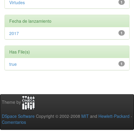
Virtudes
1
Fecha de lanzamiento
2017
1
Has File(s)
true
1
Theme by
DSpace Software
Copyright © 2002-2008
MIT
and
Hewlett-Packard
-
Comentarios