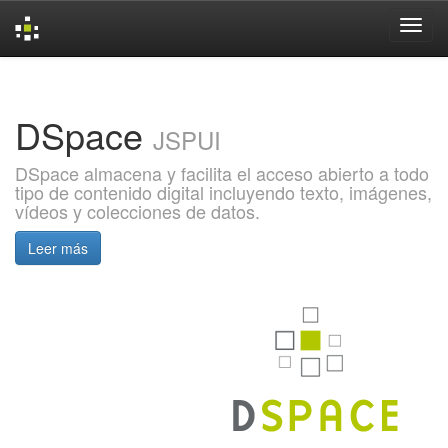
Skip
navigation
DSpace
JSPUI
DSpace almacena y facilita el acceso abierto a todo
tipo de contenido digital incluyendo texto, imágenes,
vídeos y colecciones de datos.
Leer más