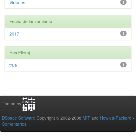
Virtudes
1
Fecha de lanzamiento
2017
1
Has File(s)
true
1
Theme by
DSpace Software
Copyright © 2002-2008
MIT
and
Hewlett-Packard
-
Comentarios