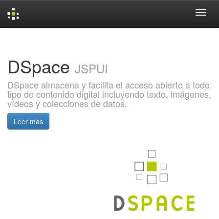
Skip
navigation
DSpace
JSPUI
DSpace almacena y facilita el acceso abierto a todo
tipo de contenido digital incluyendo texto, imágenes,
vídeos y colecciones de datos.
Leer más