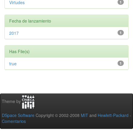
Virtudes
1
Fecha de lanzamiento
2017
1
Has File(s)
true
1
Theme by
DSpace Software
Copyright © 2002-2008
MIT
and
Hewlett-Packard
-
Comentarios