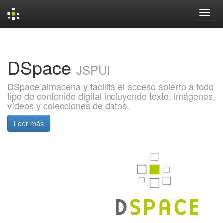
Skip
navigation
DSpace
JSPUI
DSpace almacena y facilita el acceso abierto a todo
tipo de contenido digital incluyendo texto, imágenes,
vídeos y colecciones de datos.
Leer más