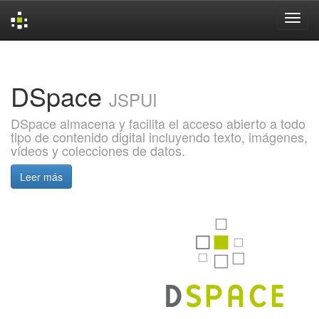
Skip
navigation
DSpace
JSPUI
DSpace almacena y facilita el acceso abierto a todo
tipo de contenido digital incluyendo texto, imágenes,
vídeos y colecciones de datos.
Leer más