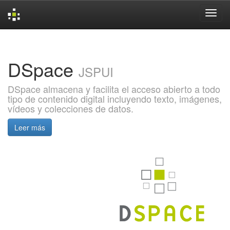
Skip
navigation
DSpace
JSPUI
DSpace almacena y facilita el acceso abierto a todo
tipo de contenido digital incluyendo texto, imágenes,
vídeos y colecciones de datos.
Leer más