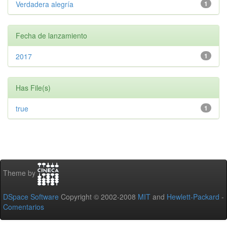
Verdadera alegría
1
Fecha de lanzamiento
2017
1
Has File(s)
true
1
Theme by
DSpace Software
Copyright © 2002-2008
MIT
and
Hewlett-Packard
-
Comentarios