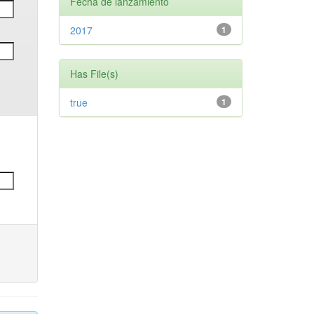
Fecha de lanzamiento
2017
1
Has File(s)
true
1