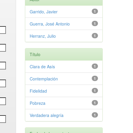
Garrido, Javier
1
Guerra, José Antonio
1
Herranz, Julio
1
Título
Clara de Asís
1
Contemplación
1
Fidelidad
1
Pobreza
1
Verdadera alegría
1