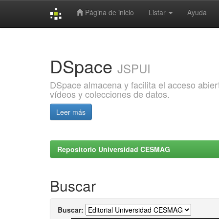
Página de inicio
Listar
Ayuda
Skip
navigation
DSpace
JSPUI
DSpace almacena y facilita el acceso abiert
vídeos y colecciones de datos.
Leer más
Repositorio Universidad CESMAG
Buscar
Buscar: