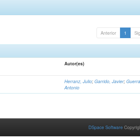
Anterior
1
Si
Autor(es)
Herranz, Julio
;
Garrido, Javier
;
Guerra
Antonio
DSpace Software
Copyrig