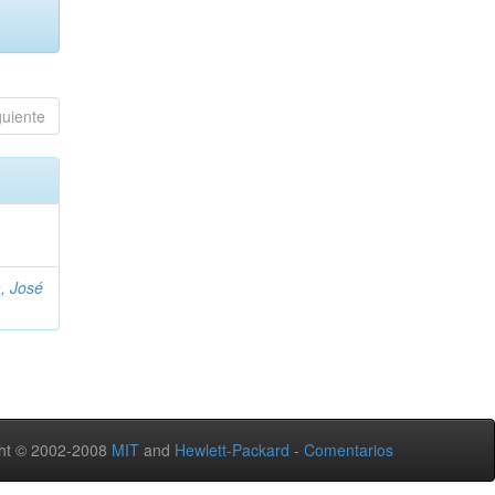
guiente
, José
ht © 2002-2008
MIT
and
Hewlett-Packard
-
Comentarios