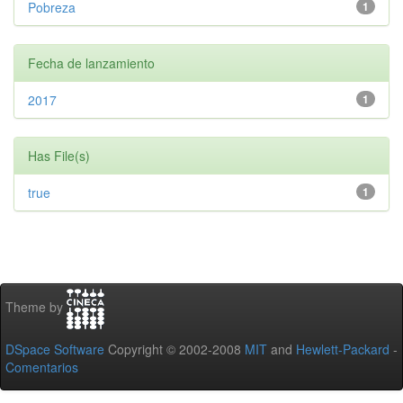
Pobreza
1
Fecha de lanzamiento
2017
1
Has File(s)
true
1
Theme by
DSpace Software
Copyright © 2002-2008
MIT
and
Hewlett-Packard
-
Comentarios