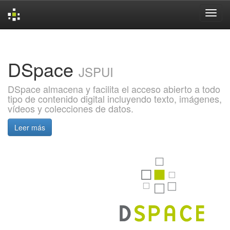
Skip
navigation
DSpace
JSPUI
DSpace almacena y facilita el acceso abierto a todo
tipo de contenido digital incluyendo texto, imágenes,
vídeos y colecciones de datos.
Leer más