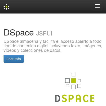
Skip
navigation
DSpace
JSPUI
DSpace almacena y facilita el acceso abierto a todo
tipo de contenido digital incluyendo texto, imágenes,
vídeos y colecciones de datos.
Leer más