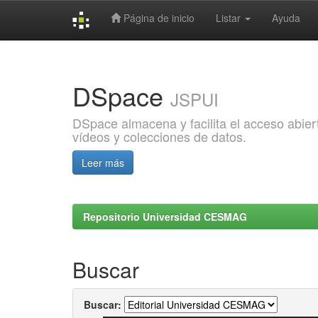
Página de inicio
Listar
Ayuda
Skip
navigation
DSpace
JSPUI
DSpace almacena y facilita el acceso abiert
vídeos y colecciones de datos.
Leer más
Repositorio Universidad CESMAG
Buscar
Buscar: