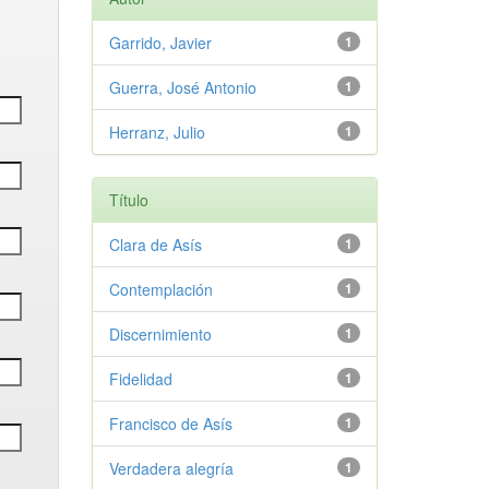
Garrido, Javier
1
Guerra, José Antonio
1
Herranz, Julio
1
Título
Clara de Asís
1
Contemplación
1
Discernimiento
1
Fidelidad
1
Francisco de Asís
1
Verdadera alegría
1